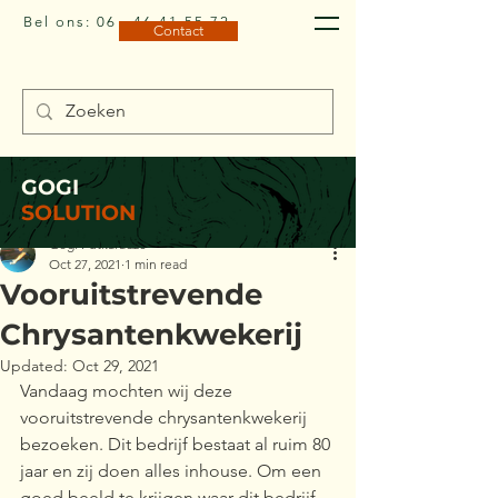
Bel ons:
06 - 46 41 55 72
Contact
GOGI
Post
SOLUTION
Gogi Putkaradze
Oct 27, 2021
1 min read
Vooruitstrevende
Chrysantenkwekerij
Updated:
Oct 29, 2021
Vandaag mochten wij deze 
vooruitstrevende chrysantenkwekerij 
bezoeken. Dit bedrijf bestaat al ruim 80 
jaar en zij doen alles inhouse. Om een 
goed beeld te krijgen waar dit bedrijf 